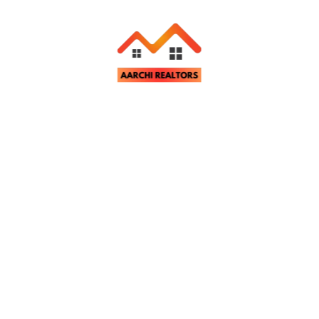
pretium venenatis nunc. Pellentesque feugiat dolor nec
tae imperdiet purus. Nulla commodo elementum tellus, at
s massa faucibus porta. Sed commodo iaculis dolor.
at nulla ac mauris tristique scelerisque. Suspendisse
n justo. Quisque finibus nunc sed eleifend gravida.
 Mauris et nunc eu mi hendrerit volutpat id sit amet
. Proin vitae sapien pharetra neque malesuada facilisis.